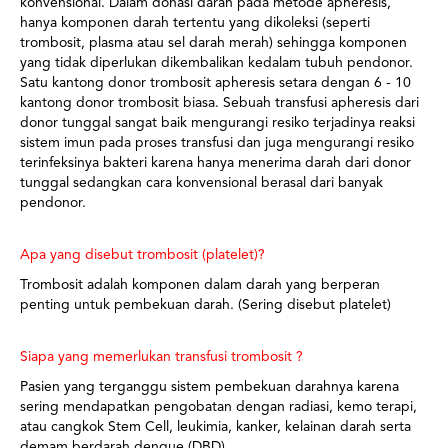
konvensional. Dalam donasi darah pada metode apheresis,
hanya komponen darah tertentu yang dikoleksi (seperti
trombosit, plasma atau sel darah merah) sehingga komponen
yang tidak diperlukan dikembalikan kedalam tubuh pendonor.
Satu kantong donor trombosit apheresis setara dengan 6 - 10
kantong donor trombosit biasa. Sebuah transfusi apheresis dari
donor tunggal sangat baik mengurangi resiko terjadinya reaksi
sistem imun pada proses transfusi dan juga mengurangi resiko
terinfeksinya bakteri karena hanya menerima darah dari donor
tunggal sedangkan cara konvensional berasal dari banyak
pendonor.
Apa yang disebut trombosit (platelet)?
Trombosit adalah komponen dalam darah yang berperan
penting untuk pembekuan darah. (Sering disebut platelet)
Siapa yang memerlukan transfusi trombosit ?
Pasien yang terganggu sistem pembekuan darahnya karena
sering mendapatkan pengobatan dengan radiasi, kemo terapi,
atau cangkok Stem Cell, leukimia, kanker, kelainan darah serta
demam berdarah dengue (DBD).