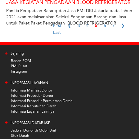
JASA KEGIATAN PENGADAAN BLOOD REFRIGERATOR
Panitia Pengadaan Barang dan Jasa PMI DKI Jakarta pada Tahun
2021 akan melaksanakan Seleksi Pengadaan Barang dan Jasa
untuk Paket Paket Pengadaan BLOOD REFRIGERATOR
First
❮
3
4
5
6
7
❯
Last
Jejaring
Badan POM
PMI Pusat
Instagram
INFORMASI LAYANAN
Informasi Manfaat Donor
Informasi Prosedur Donor
Informasi Prosedur Permintaan Darah
Informasi Kebutuhan Darah
Informasi Layanan Lainnya
INFORMASI DATABASE
Jadwal Donor di Mobil Unit
Stok Darah