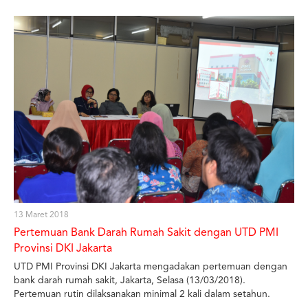
PMI Provinsi DKI Jakarta, UTD PMI Kota Bekasi dan UTD PMI
Kota Tanggerang ikut serta dalam kegiatan ini. Vee Armstrong
telah bekarja di bidang Transfusi Darah selama lebih dari 30
tahun, dengan sebagian besar karirnya dihabiskan di Australian
Red Cross Blood Service dimana dia memegang sejumlah peran
Senior Quality and Regulatory (sistem manajemen mutu dan
GMP) dan bertanggung jawab atas keberhasilan penerapannya
di Pusat Darah Australia Barat. Dalam GMP Workshop live kali ini,
Vee membahas "Document Control in cGMP and How to
implement Change Control in GMP". Peserta dapat berinteraksi
langsung dengan Vee yang berada di Australia melalui sesi
tanya jawab.
13 Maret 2018
Pertemuan Bank Darah Rumah Sakit dengan UTD PMI
Provinsi DKI Jakarta
UTD PMI Provinsi DKI Jakarta mengadakan pertemuan dengan
bank darah rumah sakit, Jakarta, Selasa (13/03/2018).
Pertemuan rutin dilaksanakan minimal 2 kali dalam setahun.