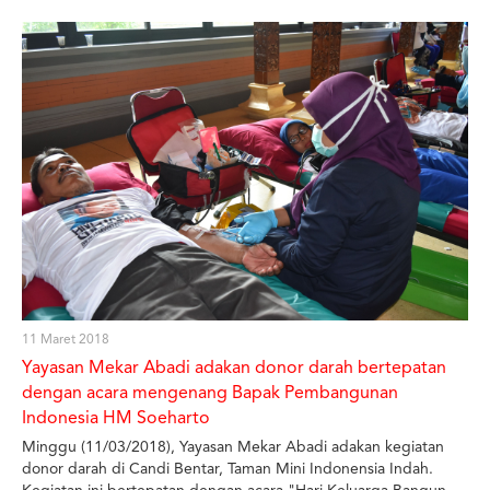
Pembahasan dalam pertemuan ini terkait persyaratan klaim
Jamkesda Dinas Kesehatan Provinsi DKI Jakarta dan koordinasi
antara UTD PMI Provinsi DKI Jakarta dengan bank darah rumah
sakit. Pertemuan dipimpin oleh Kepala UTD PMI Provinsi DKI
Jakarta dr. Salimar Salim, MARS turut hadir dalam pertemuan ini
tim verifikasi pemberkasan Jamkesda dari Dinas Kesehatan
Provinsi DKI Jakarta.
11 Maret 2018
Yayasan Mekar Abadi adakan donor darah bertepatan
dengan acara mengenang Bapak Pembangunan
Indonesia HM Soeharto
Minggu (11/03/2018), Yayasan Mekar Abadi adakan kegiatan
donor darah di Candi Bentar, Taman Mini Indonensia Indah.