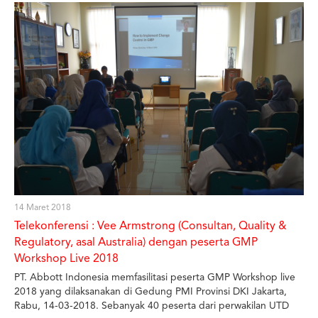
Prekusor) kepada dr. Salimar Salim, MARS (Kepala UTD PMI
Provinsi DKI Jakarta) yang disaksikan oleh Dra. Ega Febrina, Apt
(Kepala Sub Direktorat Pengawasan Sarana Produksi Produk
Biologi dan Sarana Khusus) dan Nursaadah, S.Si., M.Si. (Kepala
Seksi Penilaian Sarana Produksi Produk Biologi dan Sarana
Khusus), di Gedung Badan POM RI, Jakarta, Selasa
(20/03/2018). Sertifikat CPOB (GMP) UTD telah di tanda tangani
pada tanggal 29 Desember 2017 setelah sebelumnya Badan
POM melakukan audit sertifikasi pada tanggal 15-17 November
2017. Sertifikat ini merupakan sebuah kejutan dan buah manis
hasil kerja keras seluruh staf UTD PMI Provinsi DKI Jakarta.
14 Maret 2018
Telekonferensi : Vee Armstrong (Consultan, Quality &
Regulatory, asal Australia) dengan peserta GMP
Workshop Live 2018
PT. Abbott Indonesia memfasilitasi peserta GMP Workshop live
2018 yang dilaksanakan di Gedung PMI Provinsi DKI Jakarta,
Rabu, 14-03-2018. Sebanyak 40 peserta dari perwakilan UTD