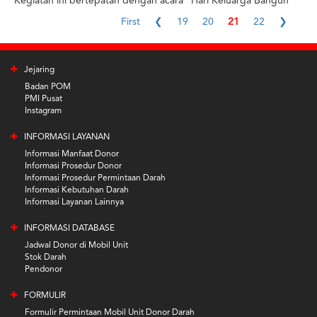
Kegiatan ini bertepatan dengan acara "Hari Keluarga Bangun
Indonesia Jaya" mengenang Bapak HM Soeharto, Bapak
First
❮
19
20
21
22
❯
Pembangunan Indonesia. Hadir pula dalam kegiatan ini Siti
Hediati Hariyadi (titiek Soeharto) yang mewakili pihak keluarga
HM Soeharto, pembukaan ditandai dengan goresan cat diatas
Jejaring
kanvas oleh Titiek Soharto. Dalam mengenang Bapak
Pembangunan HM Soeharto dilakukan kegiatan-kegiatan sosial
Badan POM
seperti donor darah, khitanan masal 200 anak, seminar, lomba-
PMI Pusat
Instagram
lomba, operasi katarak, penanaman pohon dan sebagainya.
Antusias pendonor darah tercermin dari banyaknya peserta
INFORMASI LAYANAN
kegiatan yang mendaftarkan diri untuk ikut serta dalam kegiatan
Informasi Manfaat Donor
donor darah.
Informasi Prosedur Donor
Informasi Prosedur Permintaan Darah
Informasi Kebutuhan Darah
Informasi Layanan Lainnya
INFORMASI DATABASE
Jadwal Donor di Mobil Unit
Stok Darah
Pendonor
FORMULIR
Formulir Permintaan Mobil Unit Donor Darah